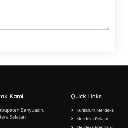
tak Kami
Quick Links
abupaten Banyuasin,
Kurikulum Merdeka
era Selatan
Merdeka Belajar
Merdeka Mengajar