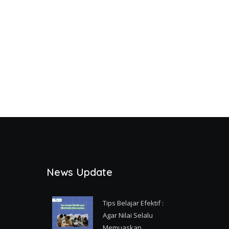
News Update
Tips Belajar Efektif :
Agar Nilai Selalu
Memuaskan