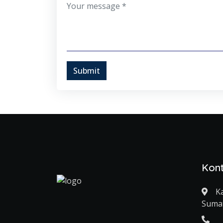
Submit
Kon
K
Sumat